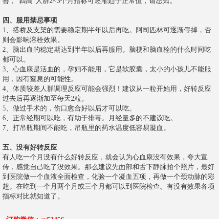
善，"四高"人群2~3个月指标可逐渐趋于正常值，请悉知。
四、服用禁忌事项
1、搭桥及支架的需要稳定期半年以后再吃。阿司匹林可逐渐停掉，否
则会影响溶栓效果。
2、脑出血的稳定期达到半年以后再服用。脑梗和脑血栓的什么时间吃
都可以。
3、心血康是活血的，孕妇不能用，它是软胶囊，太小的小孩儿不能服
用，因有窒息的可能性。
4、体质较差人群调理反应可能会强烈！建议从一粒开始用，好转反应
过去后再逐渐加至每天2粒。
5、做过手术的，伤口愈合好以后才可以吃。
6、正常经期可以吃，有助于排毒。月经量多的不建议吃。
7、打吊瓶期间不能吃，吊瓶里的药水温度低容易凝血。
五、没有好转反应
有人吃一个月没有什么好转反应，就会认为心血康没有效果，夸大宣
传，感觉自己吃了没效果。那么建议先面部和舌下静脉拍个照片，最好
到医院做一个血液全面检查，化验一个凝血五项，再做一个颈动脉的彩
超。在吃到一个月两个月或三个月都可以到医院检查。有没有效果各项
指标对比就知道了。