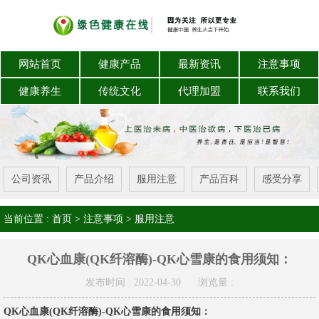
网站首页
健康产品
最新资讯
注意事项
健康养生
传统文化
代理加盟
联系我们
公司资讯
产品介绍
服用注意
产品百科
感受分享
当前位置 :
首页
>
注意事项
>
服用注意
QK心血康(QK纤溶酶)-QK心雪康的食用须知：
发布时间 : 2022-04-30
浏览量 :
QK心血康(QK纤溶酶)-QK心雪康的食用须知：