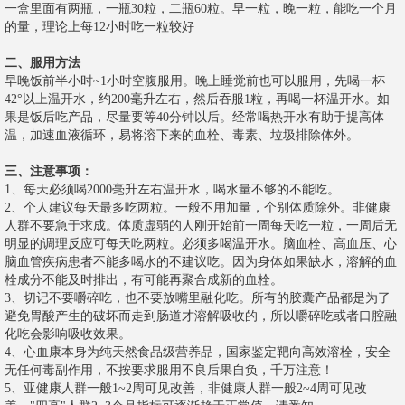
一盒里面有两瓶，一瓶30粒，二瓶60粒。早一粒，晚一粒，能吃一个月
的量，理论上每12小时吃一粒较好
二、服用方法
早晚饭前半小时~1小时空腹服用。晚上睡觉前也可以服用，先喝一杯
42°以上温开水，约200毫升左右，然后吞服1粒，再喝一杯温开水。如
果是饭后吃产品，尽量要等40分钟以后。经常喝热开水有助于提高体
温，加速血液循环，易将溶下来的血栓、毒素、垃圾排除体外。
三、注意事项：
1、每天必须喝2000毫升左右温开水，喝水量不够的不能吃。
2、个人建议每天最多吃两粒。一般不用加量，个别体质除外。非健康
人群不要急于求成。体质虚弱的人刚开始前一周每天吃一粒，一周后无
明显的调理反应可每天吃两粒。必须多喝温开水。脑血栓、高血压、心
脑血管疾病患者不能多喝水的不建议吃。因为身体如果缺水，溶解的血
栓成分不能及时排出，有可能再聚合成新的血栓。
3、切记不要嚼碎吃，也不要放嘴里融化吃。所有的胶囊产品都是为了
避免胃酸产生的破坏而走到肠道才溶解吸收的，所以嚼碎吃或者口腔融
化吃会影响吸收效果。
4、心血康本身为纯天然食品级营养品，国家鉴定靶向高效溶栓，安全
无任何毒副作用，不按要求服用不良后果自负，千万注意！
5、亚健康人群一般1~2周可见改善，非健康人群一般2~4周可见改