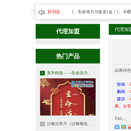
好消息 :
1、生命动力10盒送1盒！2、卡图巴
代理加
代理加盟
热门产品
山东
绿色
东升科技——生命活力代用
1
投稿
：
删稿
：
建议
：
果。分享
TAG：
沙棘虫草片（沙棘蛹虫草片
2