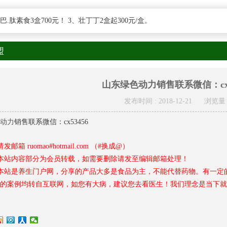
.肽素食3盒700元！ 3、壮丁丁2盒起300元/盒。
盟
山东绿色动力销售联系微信：cx5
发布时间 : 2018-12-21
浏览量 
动力
销售联系微信：cx53456
请发邮箱 ruomao#hotmail.com （#换成@）
本站内容部分为会员转载，如需要删除请发至编辑邮箱处理！
本站是养生门户网，分享的产品大多是食品为主，不能代替药物。有一定
的案例均转自互联网，如您有大病，建议您去看医生！我们理念是当下就