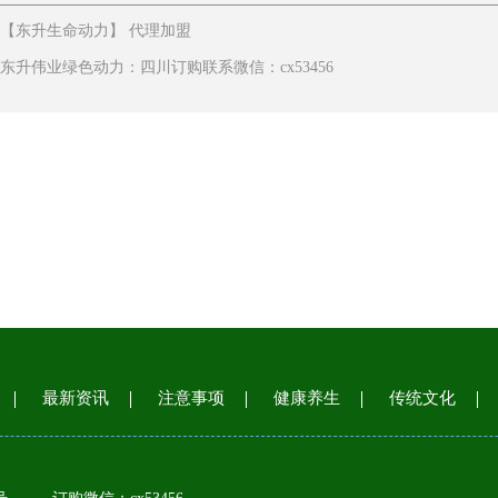
【东升生命动力】 代理加盟
东升伟业绿色动力：四川订购联系微信：cx53456
最新资讯
注意事项
健康养生
传统文化