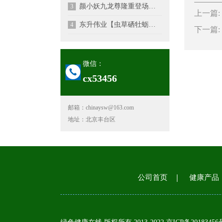
颜小妖九龙尊隆重登场（修
3
上一篇:
东升伟业【虫草硒牡蛎钙】
4
下一篇:
微信：
cx53456
邮箱：chinaysw@163.com
地址：北京丰台区
公司首页
健康产品